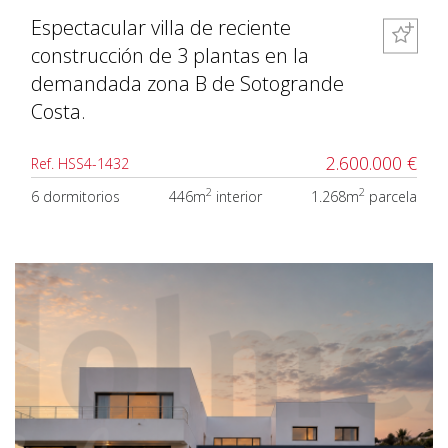
Espectacular villa de reciente
construcción de 3 plantas en la
demandada zona B de Sotogrande
Costa.
2.600.000 €
Ref. HSS4-1432
2
2
6 dormitorios
446m
interior
1.268m
parcela