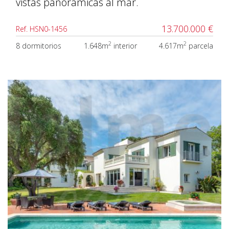
vistas panorámicas al mar.
13.700.000 €
Ref. HSN0-1456
2
2
8 dormitorios
1.648m
interior
4.617m
parcela