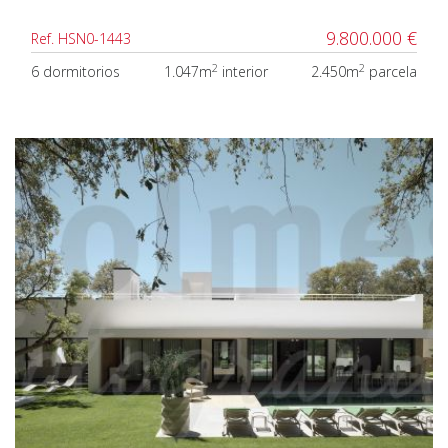
9.800.000 €
Ref. HSN0-1443
2
2
6 dormitorios
1.047m
interior
2.450m
parcela