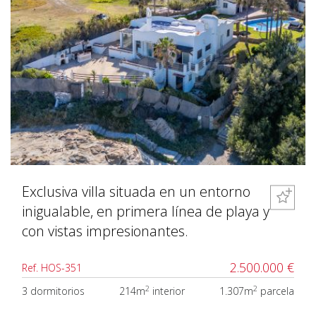
Exclusiva villa situada en un entorno
inigualable, en primera línea de playa y
con vistas impresionantes.
2.500.000 €
Ref. HOS-351
2
2
3 dormitorios
214m
interior
1.307m
parcela