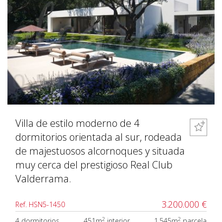
Villa de estilo moderno de 4
dormitorios orientada al sur, rodeada
de majestuosos alcornoques y situada
muy cerca del prestigioso Real Club
Valderrama.
3.200.000 €
Ref. HSN5-1450
2
2
4 dormitorios
451m
interior
1.545m
parcela