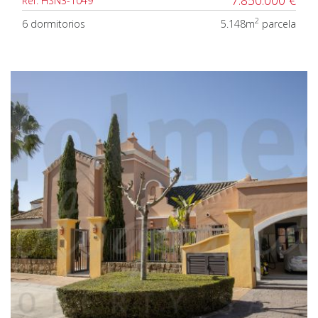
Ref. HSN3-1049
2
6 dormitorios
5.148m
parcela