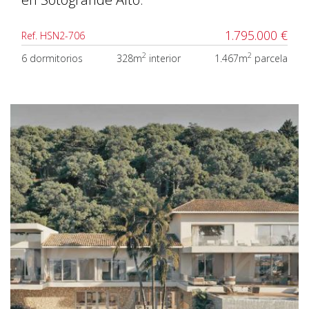
1.795.000 €
Ref. HSN2-706
2
2
6 dormitorios
328m
interior
1.467m
parcela