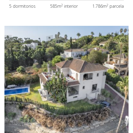
2
2
5 dormitorios
585m
interior
1.786m
parcela