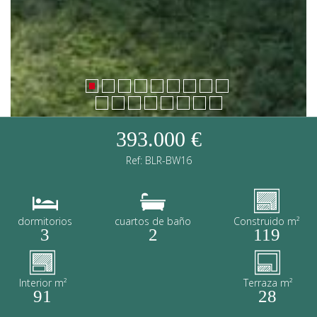
393.000 €
Ref: BLR-BW16
dormitorios
cuartos de baño
Construido m²
3
2
119
Interior m²
Terraza m²
91
28