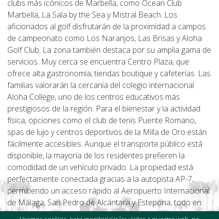
clubs más icónicos de Marbella, como Ocean Club
Marbella, La Sala by the Sea y Mistral Beach. Los
aficionados al golf disfrutarán de la proximidad a campos
de campeonato como Los Naranjos, Las Brisas y Aloha
Golf Club. La zona también destaca por su amplia gama de
servicios. Muy cerca se encuentra Centro Plaza, que
ofrece alta gastronomía, tiendas boutique y cafeterías. Las
familias valorarán la cercanía del colegio internacional
Aloha College, uno de los centros educativos más
prestigiosos de la región. Para el bienestar y la actividad
física, opciones como el club de tenis Puente Romano,
spas de lujo y centros deportivos de la Milla de Oro están
fácilmente accesibles. Aunque el transporte público está
disponible, la mayoría de los residentes prefieren la
comodidad de un vehículo privado. La propiedad está
perfectamente conectada gracias a la autopista AP-7,
permitiendo un acceso rápido al Aeropuerto Internacional
de Málaga, San Pedro de Alcántara y Estepona, todo en
un trayecto de entre 40 y 45 minutos. Villa Elysia es una
Usamos cookies, para monitorizar las visitas a nuestro web, no