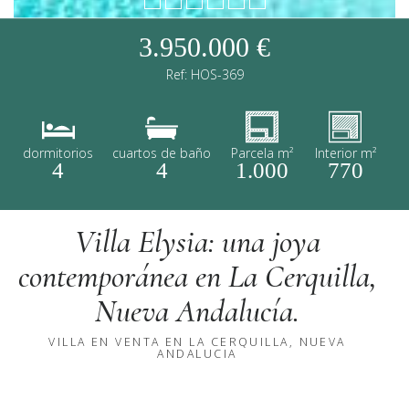
3.950.000 €
Ref: HOS-369
dormitorios
cuartos de baño
Parcela m²
Interior m²
4
4
1.000
770
Villa Elysia: una joya
contemporánea en La Cerquilla,
Nueva Andalucía.
VILLA EN VENTA EN LA CERQUILLA, NUEVA
ANDALUCIA