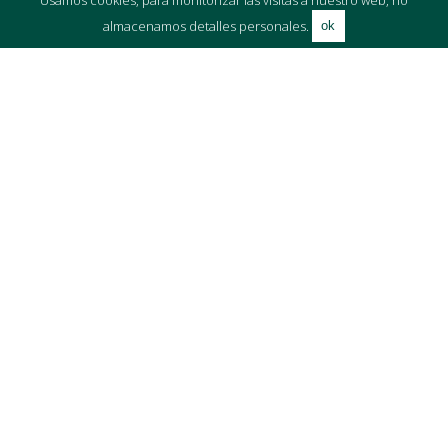
propuesta excepcional—donde el diseño de vanguardia,
almacenamos detalles personales.
ok
las comodidades de estilo resort y una ubicación
privilegiada se unen. Es la opción ideal para compradores
que buscan privacidad, lujo y lo mejor del estilo de vida de
la Costa del Sol.
ZONA DEL MAPA /
OUTSIDE SOTOGRANDE