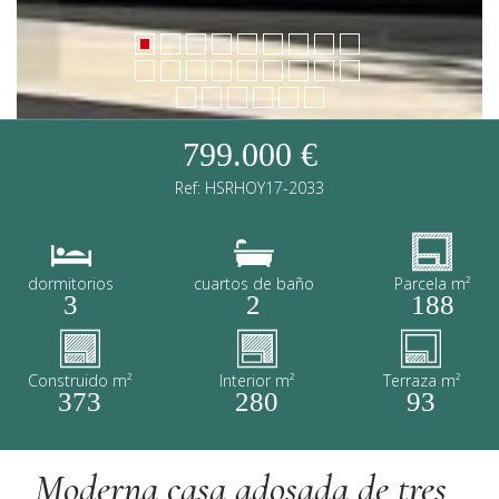
799.000 €
Ref: HSRHOY17-2033
dormitorios
cuartos de baño
Parcela m²
3
2
188
Construido m²
Interior m²
Terraza m²
373
280
93
Moderna casa adosada de tres