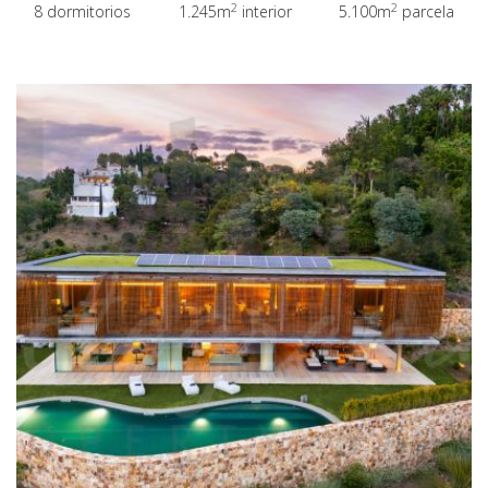
2
2
8 dormitorios
1.245m
interior
5.100m
parcela