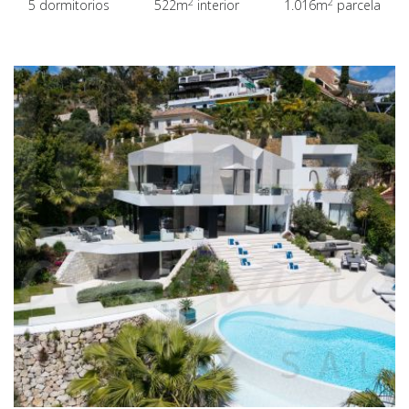
2
2
5 dormitorios
522m
interior
1.016m
parcela