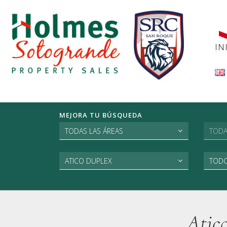
IN
MEJORA TU BÚSQUEDA
TODAS LAS ÁREAS
TODA
ATICO DUPLEX
TODO
Atic