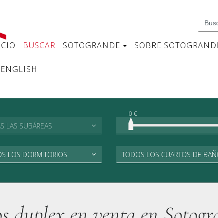
ICIO
BUSCAR
SOTOGRANDE
SOBRE SOTOGRAND
ENGLISH
0 €
S LAS SUBÁREAS
S LOS DORMITORIOS
TODOS LOS CUARTOS DE BAÑ
os duplex en venta en Sotogr