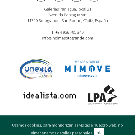
Galerías Paniagua, local 21
Avenida Paniagua s/n
11310 Sotogrande, San Roque, Cádiz, España
T: +34 956 795 340
info@holmesotogrande.com
Usamos cookies, para monitorizar las visitas a nuestro web, no
© Holmes Property Sales 2016
Política de privacidad
|
Cookie
|
Aviso
Legal
almacenamos detalles personales.
ok