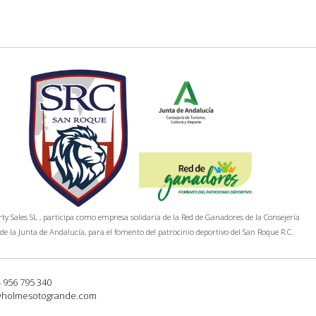
y Sales SL , participa como empresa solidaria de la Red de Ganadores de la Consejería
de la Junta de Andalucía, para el fomento del patrocinio deportivo del San Roque R.C.
4 956 795 340
@holmesotogrande.com