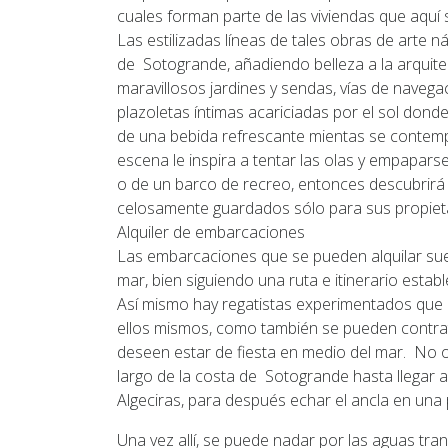
cuales forman parte de las viviendas que aquí
Las estilizadas líneas de tales obras de arte 
de Sotogrande, añadiendo belleza a la arquite
maravillosos jardines y sendas, vías de navega
plazoletas íntimas acariciadas por el sol donde
de una bebida refrescante mientas se contempla
escena le inspira a tentar las olas y empapars
o de un barco de recreo, entonces descubrirá
celosamente guardados sólo para sus propieta
Alquiler de embarcaciones
Las embarcaciones que se pueden alquilar suele
mar, bien siguiendo una ruta e itinerario esta
Así mismo hay regatistas experimentados que 
ellos mismos, como también se pueden contrata
deseen estar de fiesta en medio del mar. No ob
largo de la costa de Sotogrande hasta llegar a
Algeciras, para después echar el ancla en una 
Una vez allí, se puede nadar por las aguas t