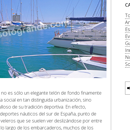
C
To
An
Es
Ev
Gu
In
No
So
 no es sólo un elegante telón de fondo finamente
 social en tan distinguida urbanización, sino
loso de su tradición deportiva. En efecto,
deportes náuticos del sur de España, punto de
 veleros que se suelen ver deslizándose por entre
lo largo de los embarcaderos, muchos de los