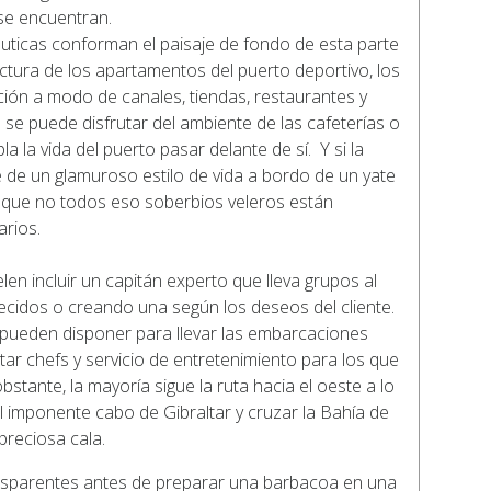
 se encuentran.
náuticas conforman el paisaje de fondo de esta parte
ctura de los apartamentos del puerto deportivo, los
ción a modo de canales, tiendas, restaurantes y
 se puede disfrutar del ambiente de las cafeterías o
 la vida del puerto pasar delante de sí. Y si la
e de un glamuroso estilo de vida a bordo de un yate
 que no todos eso soberbios veleros están
rios.
n incluir un capitán experto que lleva grupos al
blecidos o creando una según los deseos del cliente.
pueden disponer para llevar las embarcaciones
r chefs y servicio de entretenimiento para los que
stante, la mayoría sigue la ruta hacia el oeste a lo
l imponente cabo de Gibraltar y cruzar la Bahía de
preciosa cala.
ransparentes antes de preparar una barbacoa en una