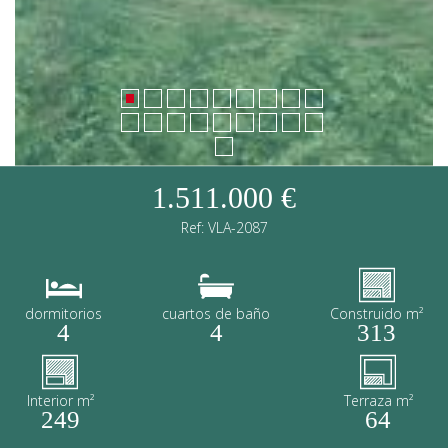
1.511.000 €
Ref: VLA-2087
dormitorios
cuartos de baño
Construido m²
4
4
313
Interior m²
Terraza m²
249
64