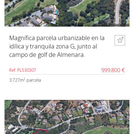
Magnífica parcela urbanizable en la
idílica y tranquila zona G, junto al
campo de golf de Almenara.
999.800 €
Ref. PL530307
2
3.727m
parcela