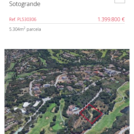
Sotogrande
1.399.800 €
Ref. PL530306
2
5.304m
parcela