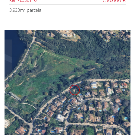
750.000 €
Ref. PL530110
2
3.933m
parcela