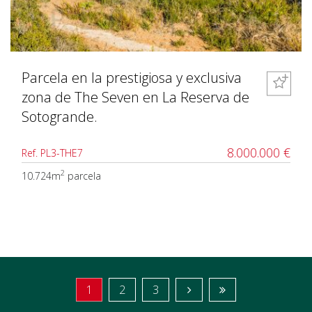
Parcela en la prestigiosa y exclusiva
zona de The Seven en La Reserva de
Sotogrande.
8.000.000 €
Ref. PL3-THE7
2
10.724m
parcela
1
2
3