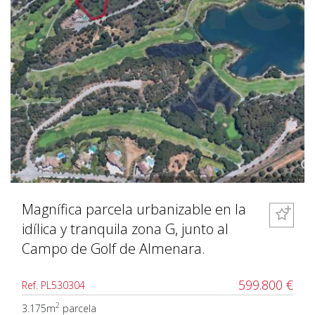
Magnífica parcela urbanizable en la
idílica y tranquila zona G, junto al
Campo de Golf de Almenara.
599.800 €
Ref. PL530304
2
3.175m
parcela