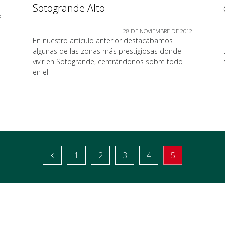
Sotogrande Alto
2
28 DE NOVIEMBRE DE 2012
En nuestro artículo anterior destacábamos
algunas de las zonas más prestigiosas donde
vivir en Sotogrande, centrándonos sobre todo
en el
1
2
3
4
5