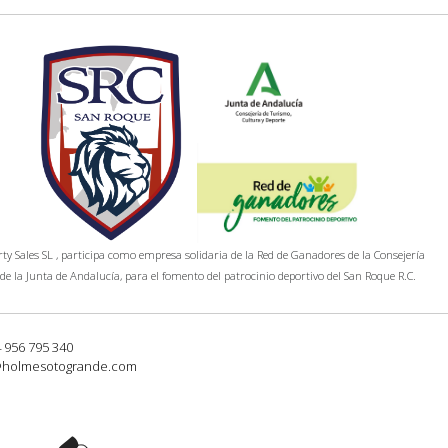
y Sales SL , participa como empresa solidaria de la Red de Ganadores de la Consejería
de la Junta de Andalucía, para el fomento del patrocinio deportivo del San Roque R.C.
4 956 795 340
@holmesotogrande.com