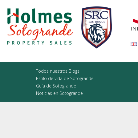
IN
Todos nuestros Blogs
Estilo de vida de Sotogrande
Guía de Sotogrande
Noticias en Sotogrande